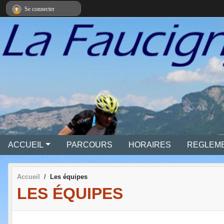
Panneau de gestion des cookies
Se connecter
ACCUEIL
PARCOURS
HORAIRES
REGLEM
Accueil
Les équipes
LES ÉQUIPES